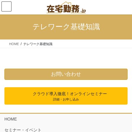
コ
ナ
ン
ビ
テ
ゲ
ン
ー
テレワーク基礎知識
ツ
シ
へ
ョ
ス
ン
HOME
テレワーク基礎知識
キ
に
ッ
移
プ
動
お問い合わせ
クラウド導入徹底！オンラインセミナー
詳細・お申し込み
HOME
セミナー・イベント