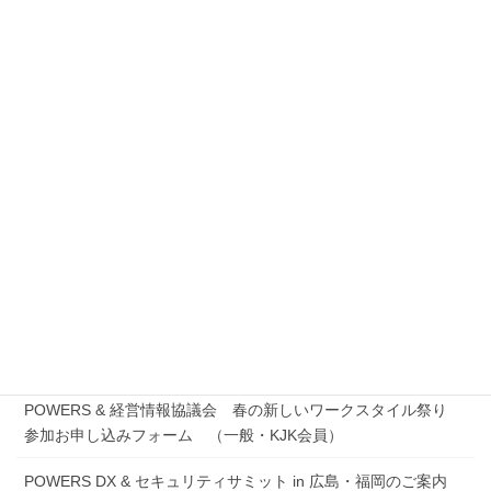
Global Technology Summit 2021 in 広島 参加お申し込みフ
ォーム
Let’s 業務改善 2021 ! in 仙台・杜の都
Let’s 業務改善 2021! in 仙台・杜の都 お申し込みフォーム
POWERS & 経営情報協議会 春のワークスタイルまつり オン
ラインセミナー
POWERS & 経営情報協議会 春のワークスタイルまつり セ
ミナーサポートページ
POWERS & 経営情報協議会 春の新しいワークスタイル祭り
参加お申し込みフォーム （ITC有資格者・実践力ポイント請
求）
POWERS & 経営情報協議会 春の新しいワークスタイル祭り
参加お申し込みフォーム （一般・KJK会員）
POWERS DX & セキュリティサミット in 広島・福岡のご案内