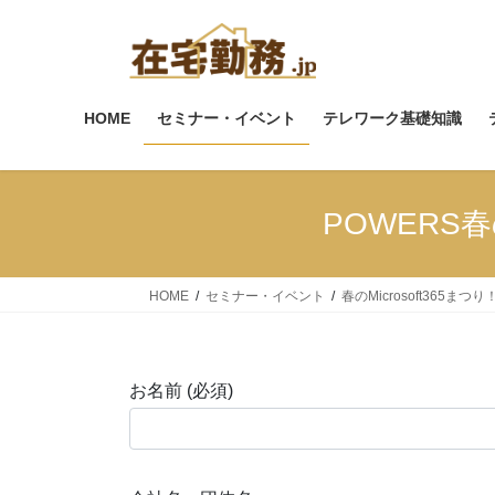
コ
ナ
ン
ビ
テ
ゲ
ン
ー
ツ
シ
HOME
セミナー・イベント
テレワーク基礎知識
へ
ョ
ス
ン
キ
に
POWERS春
ッ
移
プ
動
HOME
セミナー・イベント
春のMicrosoft365まつり
お名前 (必須)