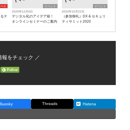
ュース
イベント
イベント
2020年12月4日
2020年10月22日
けるテ
デジタル化のアイデア箱！
（参加御礼）DX & セキュリ
表
オンラインセミナーのご案内
ティサミット2020
情報をチェック ／
Threads
Bluesky
Hatena