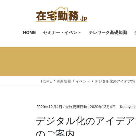
コ
ナ
ン
ビ
テ
ゲ
ン
ー
ツ
シ
HOME
セミナー・イベント
テレワーク基礎知識
へ
ョ
ス
ン
キ
に
ッ
移
プ
動
HOME
更新情報
イベント
デジタル化のアイデア箱
2020年12月4日
/ 最終更新日時 :
2020年12月4日
Kobayash
デジタル化のアイデア
のご案内