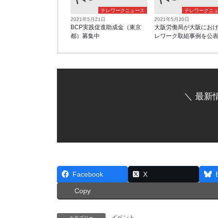
テレワークニュース
テレワークニ
2021年5月21日
2021年5月20日
BCP実践促進助成金（東京
大阪労働局が大阪にお
都）募集中
レワーク取組事例を公
＼ 最新
Facebook
X
Copy
イベント
カテゴリー